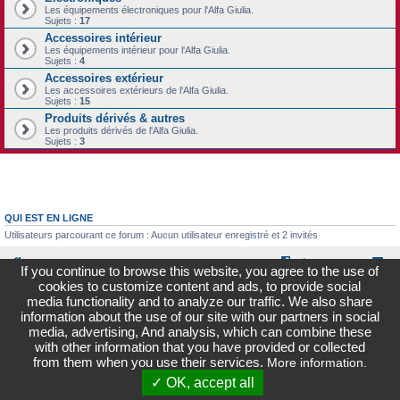
Les équipements électroniques pour l'Alfa Giulia.
Sujets :
17
Accessoires intérieur
Les équipements intérieur pour l'Alfa Giulia.
Sujets :
4
Accessoires extérieur
Les accessoires extérieurs de l'Alfa Giulia.
Sujets :
15
Produits dérivés & autres
Les produits dérivés de l'Alfa Giulia.
Sujets :
3
QUI EST EN LIGNE
Utilisateurs parcourant ce forum : Aucun utilisateur enregistré et 2 invités
Forum Alfa Giulia
L’équipe du forum
If you continue to browse this website, you agree to the use of
cookies to customize content and ads, to provide social
Forum Alfa Giulia - Site non-officiel et indépendant du Groupe Fiat -
SR
-
PR
media functionality and to analyze our traffic. We also share
information about the use of our site with our partners in social
media, advertising, And analysis, which can combine these
with other information that you have provided or collected
from them when you use their services.
More information.
✓ OK, accept all