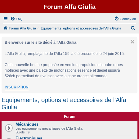
Forum Alfa Giulia
FAQ
Connexion
R
Forum Alfa Giulia
Equipements, options et accessoires de l'Alfa Giulia
e
Bienvenue sur le site dédié à l'Alfa Giulia.
c
h
L'Alfa Giulia, remplaçante de l'Alfa 159, a été présentée le 24 juin 2015.
e
Cette nouvelle berline proposée en version propulsion et quatre roues
r
motrices avec une palette de motorisations essence et diesel jusqu'à
c
526ch permettant de rivaliser avec la concurrence allemande.
h
INSCRIPTION
e
r
Equipements, options et accessoires de l'Alfa
Giulia
Forum
Mécaniques
Les équipements mécaniques de l'Alfa Giulia.
Sujets :
9
Electroniques