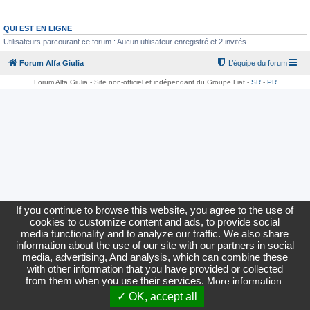
QUI EST EN LIGNE
Utilisateurs parcourant ce forum : Aucun utilisateur enregistré et 2 invités
Forum Alfa Giulia
L’équipe du forum
Forum Alfa Giulia - Site non-officiel et indépendant du Groupe Fiat -
SR
-
PR
If you continue to browse this website, you agree to the use of
cookies to customize content and ads, to provide social
media functionality and to analyze our traffic. We also share
information about the use of our site with our partners in social
media, advertising, And analysis, which can combine these
with other information that you have provided or collected
from them when you use their services.
More information.
✓ OK, accept all