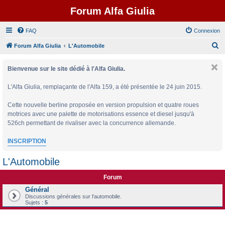
Forum Alfa Giulia
FAQ
Connexion
R
Forum Alfa Giulia
L'Automobile
e
Bienvenue sur le site dédié à l'Alfa Giulia.
c
h
L'Alfa Giulia, remplaçante de l'Alfa 159, a été présentée le 24 juin 2015.
e
Cette nouvelle berline proposée en version propulsion et quatre roues
r
motrices avec une palette de motorisations essence et diesel jusqu'à
c
526ch permettant de rivaliser avec la concurrence allemande.
h
INSCRIPTION
e
r
L'Automobile
Forum
Général
Discussions générales sur l'automobile.
Sujets :
5